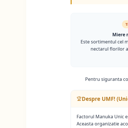
T
Miere 
Este sortimentul cel m
nectarul florilor
Pentru siguranta con
Despre UMF! (Un
🏆
Factorul Manuka Unic es
Aceasta organizatie acor