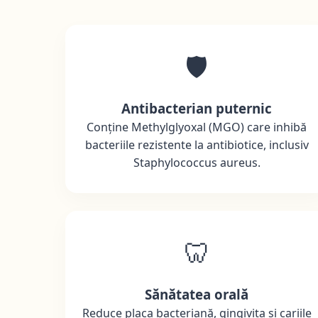
🛡️
Antibacterian puternic
Conține Methylglyoxal (MGO) care inhibă
bacteriile rezistente la antibiotice, inclusiv
Staphylococcus aureus.
🦷
Sănătatea orală
Reduce placa bacteriană, gingivita și cariile