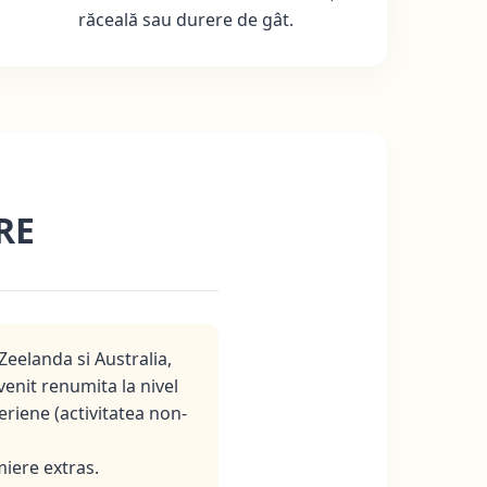
răceală sau durere de gât.
RE
eelanda si Australia,
venit renumita la nivel
riene (activitatea non-
miere extras.