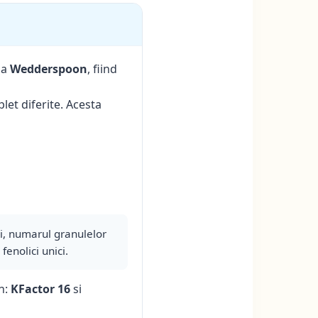
na
Wedderspoon
, fiind
et diferite. Acesta
i, numarul granulelor
fenolici unici.
n:
KFactor 16
si