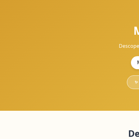
Descoper
✨ 
De