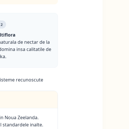
 2
tiflora
aturala de nectar de la
domina insa calitatile de
ka.
n sisteme recunoscute
din Noua Zeelanda.
l standardele inalte.