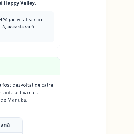
i Happy Valley
.
NPA (activitatea non-
18, aceasta va fi
a fost dezvoltat de catre
tanta activa cu un
a de Manuka.
iană