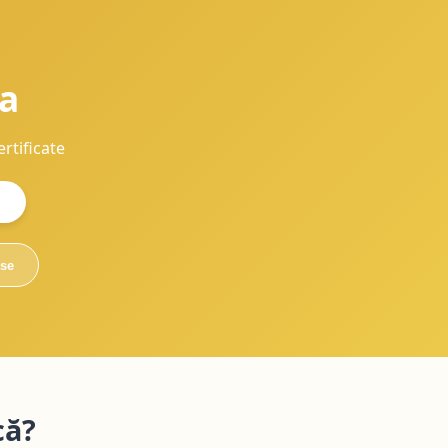
a
rtificate
use
că?