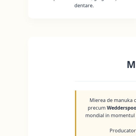
dentare.
M
Mierea de manuka ori
precum
Wedderspoo
mondial in momentul in
Producatori