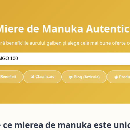
Miere de Manuka Autentic
ă beneficiile aurului galben și alege cele mai bune oferte ce
📊 Clasificare
Beneficii
📖 Blog (Articole)
🍯 Prod
 ce mierea de manuka este uni