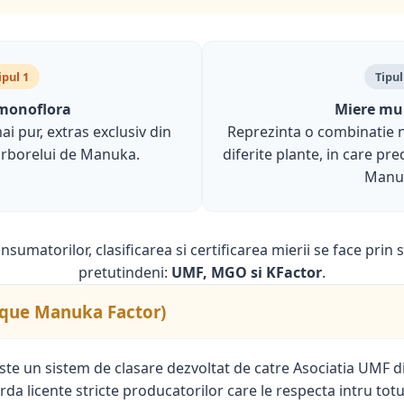
ipul 1
Tipul
monoflora
Miere mul
ai pur, extras exclusiv din
Reprezinta o combinatie n
 arborelui de Manuka.
diferite plante, in care pre
Manu
sumatorilor, clasificarea si certificarea mierii se face pri
pretutindeni:
UMF, MGO si KFactor
.
ique Manuka Factor)
te un sistem de clasare dezvoltat de catre Asociatia UMF 
da licente stricte producatorilor care le respecta intru totu