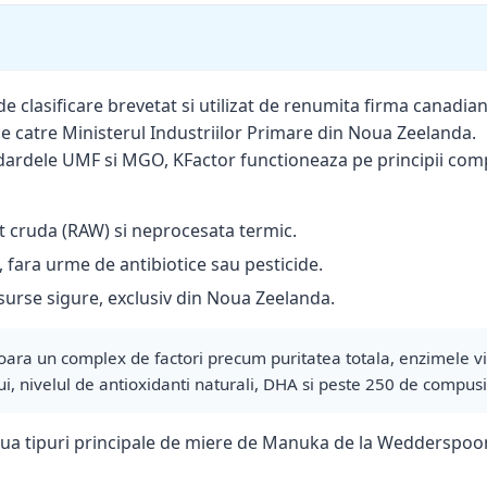
e clasificare brevetat si utilizat de renumita firma canadia
de catre Ministerul Industriilor Primare din Noua Zeelanda.
ardele UMF si MGO, KFactor functioneaza pe principii compl
 cruda (RAW) si neprocesata termic.
 fara urme de antibiotice sau pesticide.
surse sigure, exclusiv din Noua Zeelanda.
ra un complex de factori precum puritatea totala, enzimele vi
ui, nivelul de antioxidanti naturali, DHA si peste 250 de compusi 
doua tipuri principale de miere de Manuka de la Wedderspoo