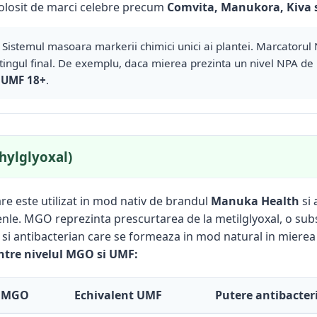
folosit de marci celebre precum
Comvita, Manukora, Kiva s
Sistemul masoara markerii chimici unici ai plantei. Marcatorul 
tingul final. De exemplu, daca mierea prezinta un nivel NPA de 
t
UMF 18+
.
hylglyoxal)
are este utilizat in mod nativ de brandul
Manuka Health
si 
le. MGO reprezinta prescurtarea de la metilglyoxal, o subs
t si antibacterian care se formeaza in mod natural in miere
ntre nivelul MGO si UMF:
l MGO
Echivalent UMF
Putere antibacter