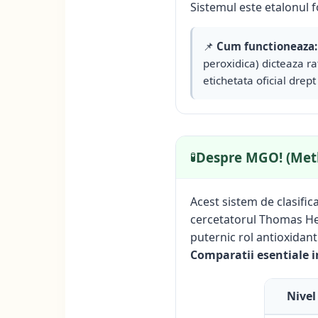
Sistemul este etalonul 
📌
Cum functioneaza:
peroxidica) dicteaza ra
etichetata oficial drep
Despre MGO! (Met
🧪
Acest sistem de clasific
cercetatorul Thomas Hen
puternic rol antioxidan
Comparatii esentiale i
Nive