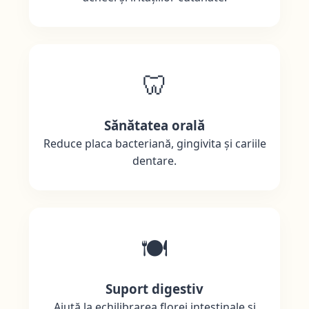
🦷
Sănătatea orală
Reduce placa bacteriană, gingivita și cariile
dentare.
🍽️
Suport digestiv
Ajută la echilibrarea florei intestinale și