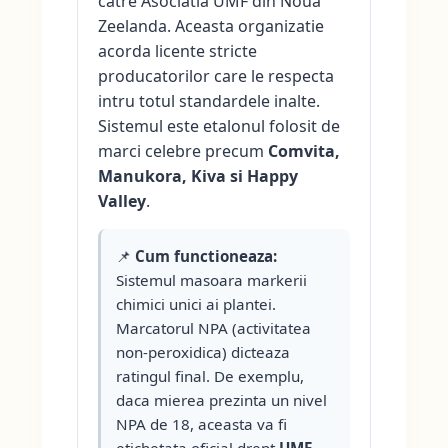
catre Asociatia UMF din Noua
Zeelanda. Aceasta organizatie
acorda licente stricte
producatorilor care le respecta
intru totul standardele inalte.
Sistemul este etalonul folosit de
marci celebre precum
Comvita,
Manukora, Kiva si Happy
Valley
.
📌
Cum functioneaza:
Sistemul masoara markerii
chimici unici ai plantei.
Marcatorul NPA (activitatea
non-peroxidica) dicteaza
ratingul final. De exemplu,
daca mierea prezinta un nivel
NPA de 18, aceasta va fi