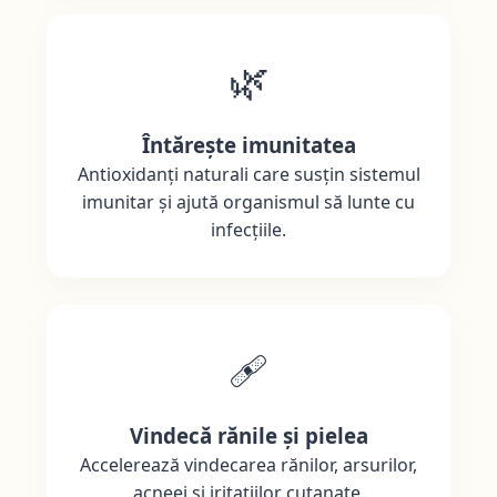
🌿
Întărește imunitatea
Antioxidanți naturali care susțin sistemul
imunitar și ajută organismul să lunte cu
infecțiile.
🩹
Vindecă rănile și pielea
Accelerează vindecarea rănilor, arsurilor,
acneei și iritațiilor cutanate.