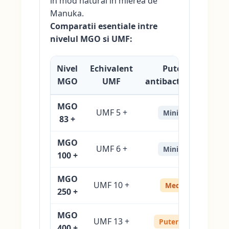
in mod natural in mierea de
Manuka.
Comparatii esentiale intre
nivelul MGO si UMF:
Nivel
Echivalent
Putere
MGO
UMF
antibacteriană
MGO
UMF 5 +
Minimă
83 +
MGO
UMF 6 +
Minimă
100 +
MGO
UMF 10 +
Medie
250 +
MGO
UMF 13 +
Puternică
400 +